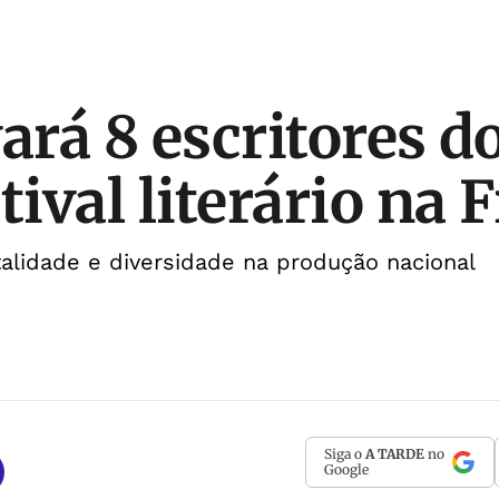
ará 8 escritores do
tival literário na 
italidade e diversidade na produção nacional
Siga o
A TARDE
no
Google