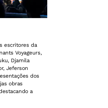
s escritores da
nnants Voyageurs,
uku, Djamila
or, Jeferson
presentações dos
ujas obras
 destacando a