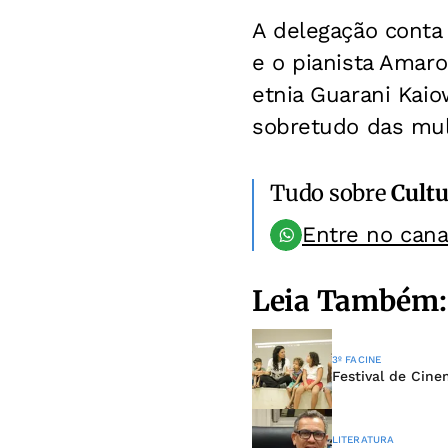
A delegação conta 
e o pianista Amaro
etnia Guarani Kaio
sobretudo das mul
Tudo sobre
Cultu
Entre no can
Leia Também:
3º FACINE
Festival de Cin
LITERATURA