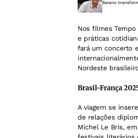
Baiano transform
Nos filmes Tempo C
e práticas cotidia
fará um concerto e
internacionalmente
Nordeste brasileir
Brasil-França 202
A viagem se inser
de relações diplom
Michel Le Bris, e
festivais literári