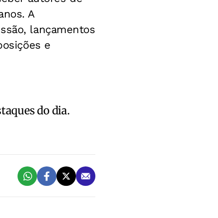
anos. A
ussão, lançamentos
posições e
staques do dia.