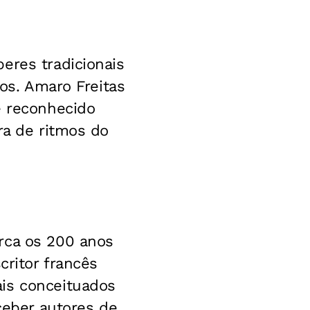
eres tradicionais
dos. Amaro Freitas
é reconhecido
ra de ritmos do
rca os 200 anos
critor francês
ais conceituados
eceber autores de