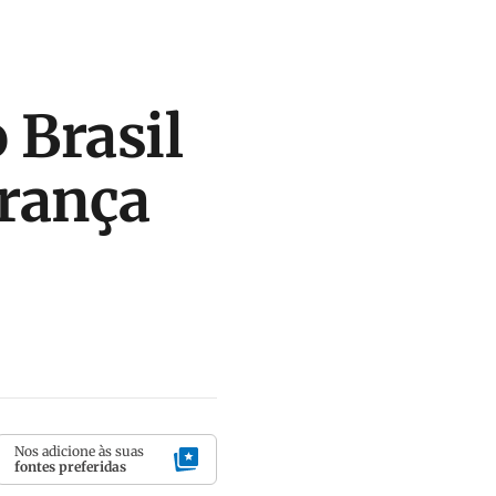
 Brasil
França
Nos adicione às suas
fontes preferidas