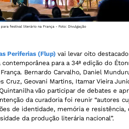
 para festival literário na França - Foto: Divulgação
as Periferias (Flup)
vai levar oito destacado
ira contemporânea para a 34ª edição do Éto
 França. Bernardo Carvalho, Daniel Mundur
es Cruz, Geovani Martins, Itamar Vieira Juni
Quintanilha vão participar de debates e a
intenção da curadoria foi reunir “autores c
ões de identidade, memória e resistência,
rsidade da produção literária nacional”.