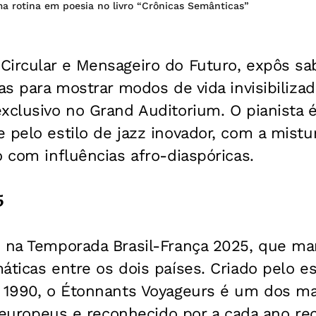
a rotina em poesia no livro “Crônicas Semânticas”
ircular e Mensageiro do Futuro, expôs sab
nas para mostrar modos de vida invisibiliza
xclusivo no Grand Auditorium. O pianista 
 pelo estilo de jazz inovador, com a mistu
o com influências afro-diaspóricas.
5
e na Temporada Brasil-França 2025, que ma
áticas entre os dois países. Criado pelo es
m 1990, o Étonnants Voyageurs é um dos m
os europeus e reconhecido por a cada ano r