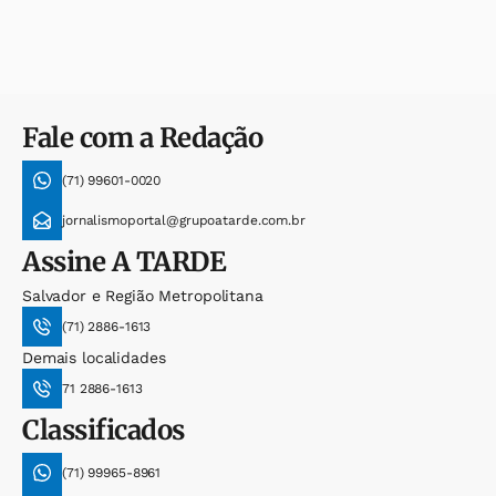
Fale com a Redação
(71) 99601-0020
jornalismoportal@grupoatarde.com.br
Assine
A TARDE
Salvador e Região Metropolitana
(71) 2886-1613
Demais localidades
71 2886-1613
Classificados
(71) 99965-8961