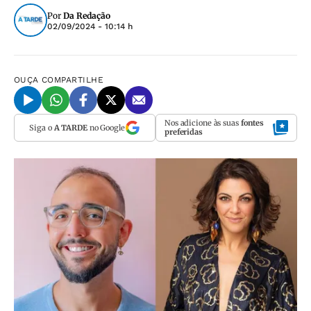
Por
Da Redação
02/09/2024 - 10:14 h
OUÇA
COMPARTILHE
Nos adicione às suas
fontes
Siga o
A TARDE
no Google
preferidas