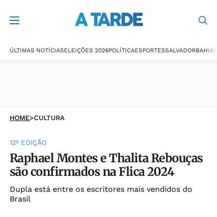
ÚLTIMAS NOTÍCIAS
ELEIÇÕES 2026
POLÍTICA
ESPORTES
SALVADOR
BAHIA
P
HOME
>
CULTURA
12ª EDIÇÃO
Raphael Montes e Thalita Rebouças
são confirmados na Flica 2024
Dupla está entre os escritores mais vendidos do
Brasil