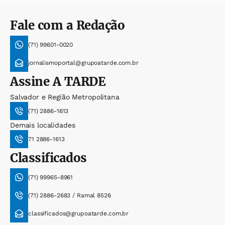
Fale com a Redação
(71) 99601-0020
jornalismoportal@grupoatarde.com.br
Assine
A TARDE
Salvador e Região Metropolitana
(71) 2886-1613
Demais localidades
71 2886-1613
Classificados
(71) 99965-8961
(71) 2886-2683 / Ramal 8526
classificados@grupoatarde.com.br