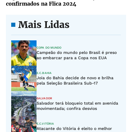
confirmados na Flica 2024
Mais Lidas
COPA DO MUNDO
Campeão do mundo pelo Brasil é preso
ao embarcar para a Copa nos EUA
E.C.BAHIA
Joia do Bahia decide de novo e brilha
pela Seleção Brasileira Sub-17
SALVADOR
Salvador terá bloqueio total em avenida
movimentada; confira desvios
E.C.VITÓRIA
Atacante do Vitória é eleito o melhor