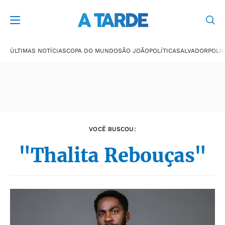
Últimas notícias
ÚLTIMAS NOTÍCIAS
COPA DO MUNDO
SÃO JOÃO
POLÍTICA
SALVADOR
POLÍC
VOCÊ BUSCOU:
"Thalita Rebouças"