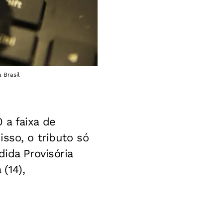
 Brasil
 a faixa de
sso, o tributo só
ida Provisória
(14),