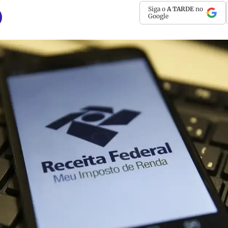
Siga o
A TARDE
no
Google