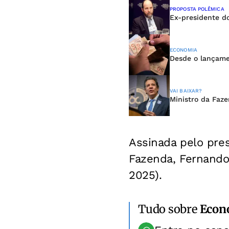
PROPOSTA POLÊMICA
Ex-presidente do
ECONOMIA
Desde o lançame
VAI BAIXAR?
Ministro da Faz
Assinada pelo pres
Fazenda, Fernando 
2025).
Tudo sobre
Econ