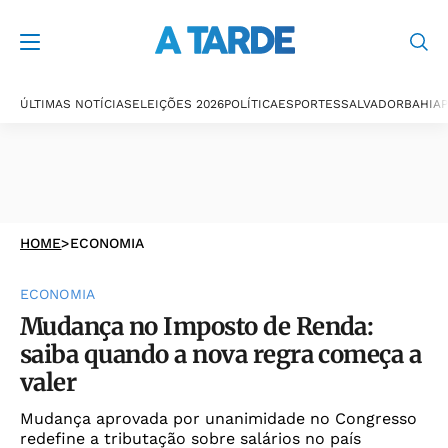
ÚLTIMAS NOTÍCIAS
ELEIÇÕES 2026
POLÍTICA
ESPORTES
SALVADOR
BAHIA
P
HOME
>
ECONOMIA
ECONOMIA
Mudança no Imposto de Renda:
saiba quando a nova regra começa a
valer
Mudança aprovada por unanimidade no Congresso
redefine a tributação sobre salários no país