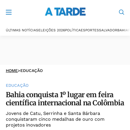
ÚLTIMAS NOTÍCIAS
ELEIÇÕES 2026
POLÍTICA
ESPORTES
SALVADOR
BAHIA
P
HOME
>
EDUCAÇÃO
EDUCAÇÃO
Bahia conquista 1º lugar em feira
científica internacional na Colômbia
Jovens de Catu, Serrinha e Santa Bárbara
conquistaram cinco medalhas de ouro com
projetos inovadores