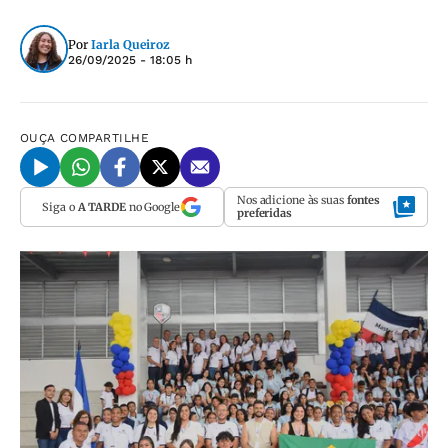
Por
Iarla Queiroz
26/09/2025 - 18:05 h
OUÇA
COMPARTILHE
Nos adicione às suas
fontes
Siga o
A TARDE
no Google
preferidas