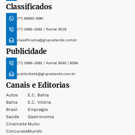
Classificados
(71) 99965-8961
(71) 2886-2683 / Ramal 8526
classificados@grupoatarde.com.br
Publicidade
(71) 2886-2683 / Ramal 8585 | 8586
publicidade@grupoatarde.com.br
Canais e Editorias
Autos
E.c. Bahia
Bahia
E.c. Vitória
Brasil
Empregos
Saúde
Gastronomia
Cineinsite
Muito
Concursos
Mundo