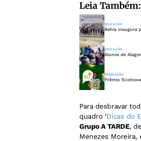
Leia Também:
EDUCAÇÃO
Bahia inaugura p
EDUCAÇÃO
Alunos de Alagoi
PREMIAÇÃO
Prêmio 'EcoInova
Para desbravar tod
quadro ‘
Dicas do 
Grupo A TARDE
, d
Menezes Moreira, 