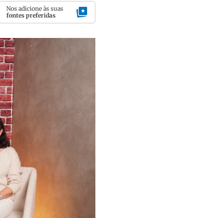
Nos adicione às suas
fontes preferidas