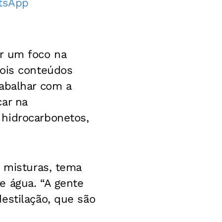
atsApp
r um foco na
dois conteúdos
rabalhar com a
car na
 hidrocarbonetos,
e misturas, tema
e água. “A gente
estilação, que são