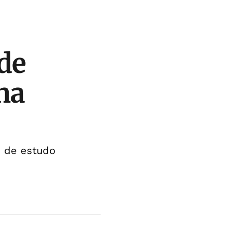
de
na
s de estudo