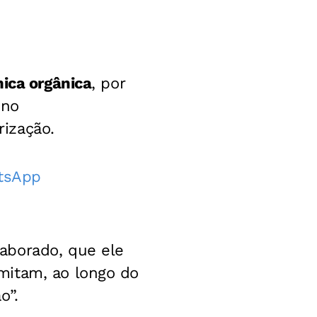
ica orgânica
, por
 no
ização.
atsApp
aborado, que ele
mitam, ao longo do
o”.