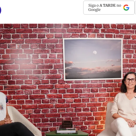
Siga o
A TARDE
no
Google