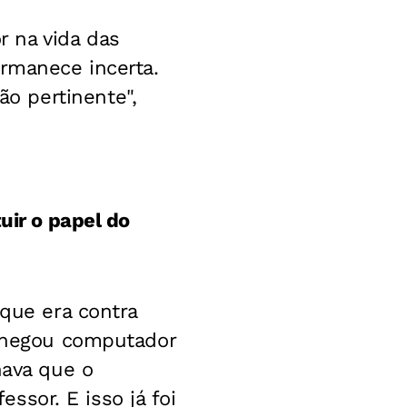
 na vida das
ermanece incerta.
o pertinente",
uir o papel do
 que era contra
 chegou computador
hava que o
essor. E isso já foi