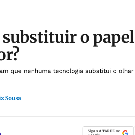
 substituir o papel
or?
çam que nenhuma tecnologia substitui o olhar 
iz Sousa
Siga o
A TARDE
no