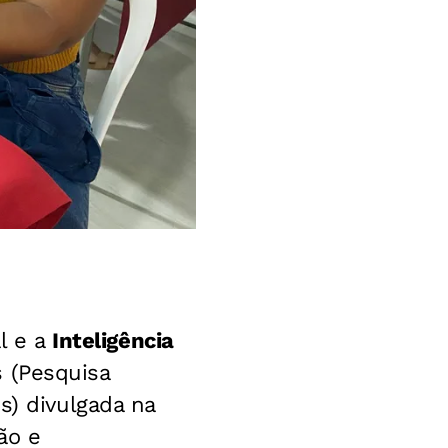
al e a
Inteligência
s (Pesquisa
s) divulgada na
ão e