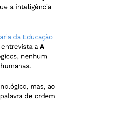
e a inteligência
aria da Educação
 entrevista a
A
lógicos, nenhum
e humanas.
cnológico, mas, ao
 palavra de ordem