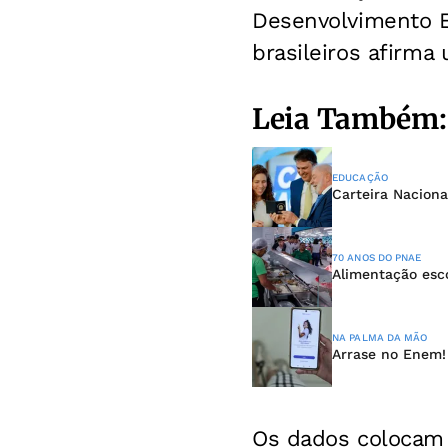
Desenvolvimento E
brasileiros afirma
Leia Também:
EDUCAÇÃO
Carteira Nacion
70 ANOS DO PNAE
Alimentação esc
NA PALMA DA MÃO
Arrase no Enem! 
Os dados colocam 