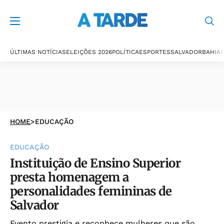
ÚLTIMAS NOTÍCIAS
ELEIÇÕES 2026
POLÍTICA
ESPORTES
SALVADOR
BAHIA
P
HOME
>
EDUCAÇÃO
EDUCAÇÃO
Instituição de Ensino Superior
presta homenagem a
personalidades femininas de
Salvador
Evento prestigia e reconhece mulheres que são