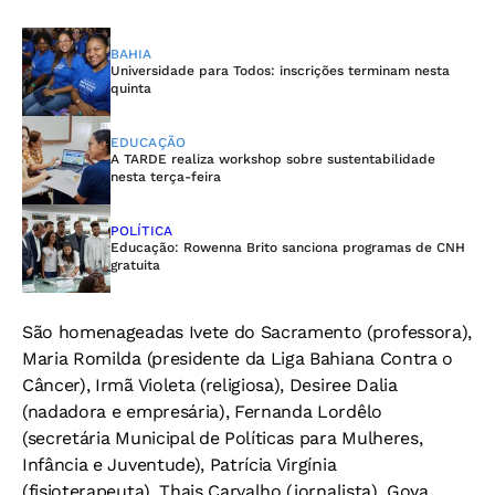
BAHIA
Universidade para Todos: inscrições terminam nesta
quinta
EDUCAÇÃO
A TARDE realiza workshop sobre sustentabilidade
nesta terça-feira
POLÍTICA
Educação: Rowenna Brito sanciona programas de CNH
gratuita
São homenageadas Ivete do Sacramento (professora),
Maria Romilda (presidente da Liga Bahiana Contra o
Câncer), Irmã Violeta (religiosa), Desiree Dalia
(nadadora e empresária), Fernanda Lordêlo
(secretária Municipal de Políticas para Mulheres,
Infância e Juventude), Patrícia Virgínia
(fisioterapeuta), Thais Carvalho (jornalista), Goya