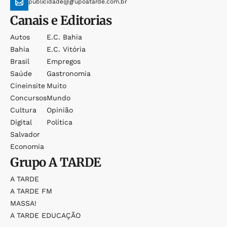
publicidade@grupoatarde.com.br
Canais e Editorias
Autos
E.c. Bahia
Bahia
E.c. Vitória
Brasil
Empregos
Saúde
Gastronomia
Cineinsite
Muito
Concursos
Mundo
Cultura
Opinião
Digital
Política
Salvador
Economia
Grupo
A TARDE
A TARDE
A TARDE FM
MASSA!
A TARDE EDUCAÇÃO