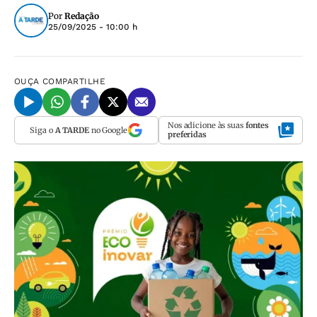
Por
Redação
25/09/2025 - 10:00 h
OUÇA
COMPARTILHE
Nos adicione às suas
fontes
Siga o
A TARDE
no Google
preferidas