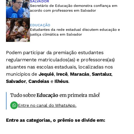
SALVADOR
Secretário de Educação demonstra confiança em
acordo com professores em Salvador
EDUCAÇÃO
Estudantes da rede estadual discutem educação e
justiça climática em Salvador
Podem participar da premiação estudantes
regularmente matriculados(as) e professores(as)
atuantes nas escolas estaduais, localizadas nos
municípios de
Jequié
,
Irecê
,
Maracás
,
Santaluz
,
Salvador
,
Candeias
e
Ilhéus
.
Tudo sobre
Educação
em primeira mão!
Entre no canal do WhatsApp.
Entre as categorias, o prêmio se divide em: