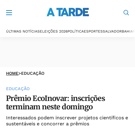
ÚLTIMAS NOTÍCIAS
ELEIÇÕES 2026
POLÍTICA
ESPORTES
SALVADOR
BAHIA
P
HOME
>
EDUCAÇÃO
EDUCAÇÃO
Prêmio EcoInovar: inscrições
terminam neste domingo
Interessados podem inscrever projetos científicos e
sustentáveis e concorrer a prêmios