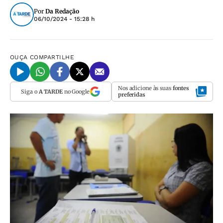
Por
Da Redação
06/10/2024 - 15:28 h
OUÇA
COMPARTILHE
Nos adicione às suas
fontes
Siga o
A TARDE
no Google
preferidas