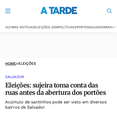
ÚLTIMAS NOTÍCIAS
ELEIÇÕES 2026
POLÍTICA
ESPORTES
SALVADOR
BAHIA
P
HOME
>
ELEIÇÕES
SALVADOR
Eleições: sujeira toma conta das
ruas antes da abertura dos portões
Acúmulo de santinhos pode ser visto em diversos
bairros de Salvador