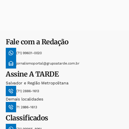
Fale com a Redação
(71) 99601-0020
jornalismoportal@grupoatarde.com.br
Assine
A TARDE
Salvador e Região Metropolitana
(71) 2886-1613
Demais localidades
71 2886-1613
Classificados
(71) 99965-8961