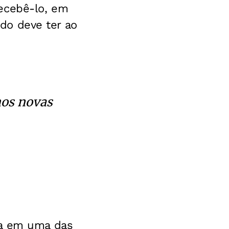
ecebê-lo, em
ado deve ter ao
mos novas
a em uma das