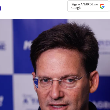
Siga o
A TARDE
no
Google