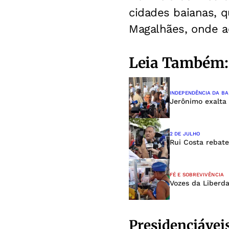
cidades baianas, 
Magalhães, onde 
Leia Também:
INDEPENDÊNCIA DA BA
Jerônimo exalta
2 DE JULHO
Rui Costa rebate
FÉ E SOBREVIVÊNCIA
Vozes da Liberd
Presidenciávei