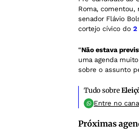
Roma, comentou, ne
senador Flávio Bol
cortejo cívico do
2
“
Não estava previs
uma agenda muito i
sobre o assunto pe
Tudo sobre
Eleiç
Entre no can
Próximas agend