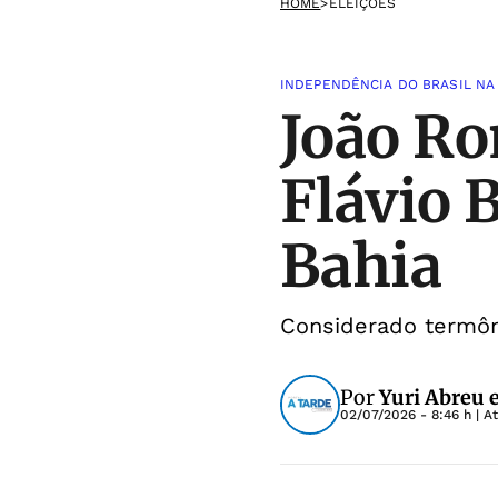
HOME
>
ELEIÇÕES
INDEPENDÊNCIA DO BRASIL NA
João Ro
Flávio 
Bahia
Considerado termôme
Por
Yuri Abreu 
02/07/2026 - 8:46 h
| A