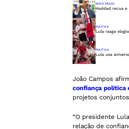
NOVO PRAZO
Haddad recua e 
POLÍTICA
Lula rasga elogi
POLÍTICA
Lula usa aniver
João Campos afirm
confiança política
projetos conjuntos
“O presidente Lula
relação de confian