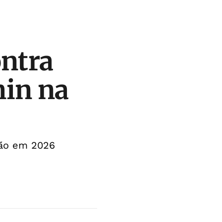
ontra
min na
ação em 2026