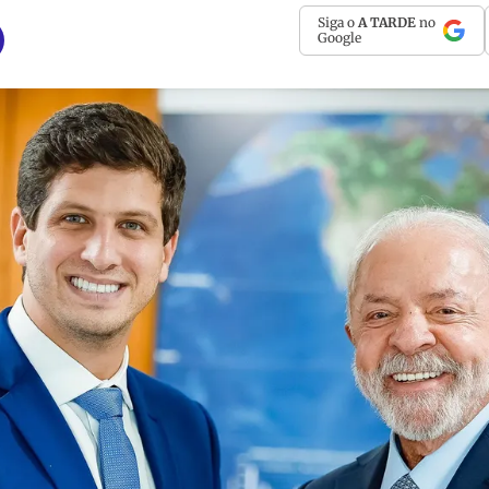
Siga o
A TARDE
no
Google