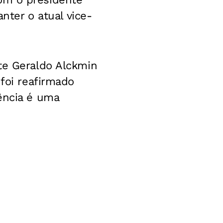
nter o atual vice-
te Geraldo Alckmin
 foi reafirmado
ência é uma