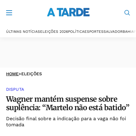
ÚLTIMAS NOTÍCIAS
ELEIÇÕES 2026
POLÍTICA
ESPORTES
SALVADOR
BAHIA
P
HOME
>
ELEIÇÕES
DISPUTA
Wagner mantém suspense sobre
suplência: “Martelo não está batido”
Decisão final sobre a indicação para a vaga não foi
tomada