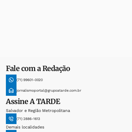
Fale com a Redação
(71) 99601-0020
jornalismoportal@grupoatarde.com.br
Assine
A TARDE
Salvador e Região Metropolitana
(71) 2886-1613
Demais localidades