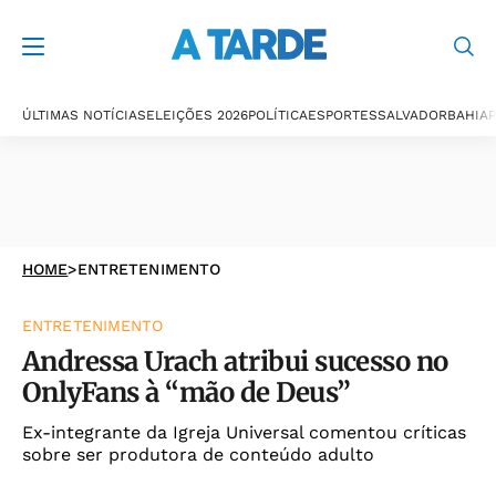
ÚLTIMAS NOTÍCIAS
ELEIÇÕES 2026
POLÍTICA
ESPORTES
SALVADOR
BAHIA
P
HOME
>
ENTRETENIMENTO
ENTRETENIMENTO
Andressa Urach atribui sucesso no
OnlyFans à “mão de Deus”
Ex-integrante da Igreja Universal comentou críticas
sobre ser produtora de conteúdo adulto