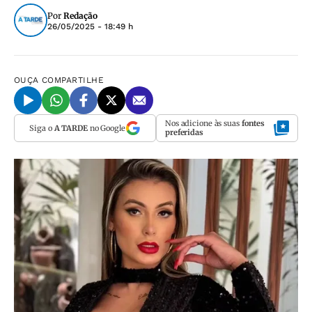
Por
Redação
26/05/2025 - 18:49 h
OUÇA
COMPARTILHE
Nos adicione às suas
fontes
Siga o
A TARDE
no Google
preferidas