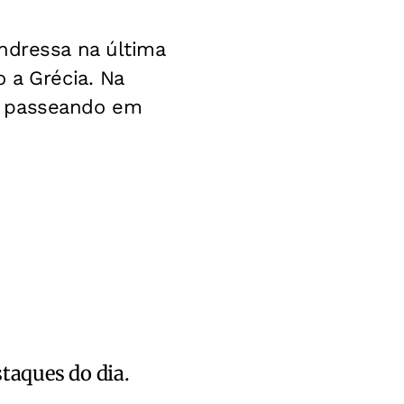
ndressa na última
 a Grécia. Na
o passeando em
staques do dia.