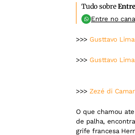
Tudo sobre
Entr
Entre no can
>>>
Gusttavo Lima 
>>>
Gusttavo Lima 
>>>
Zezé di Camar
O que chamou aten
de palha, encontra
grife francesa Her