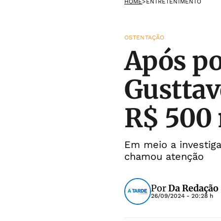
HOME
>
ENTRETENIMENTO
OSTENTAÇÃO
Após po
Gusttav
R$ 500 
Em meio a investiga
chamou atenção
Por
Da Redação 
26/09/2024 - 20:28 h