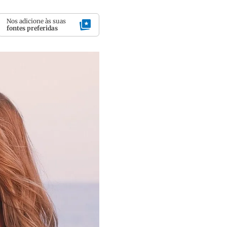
Nos adicione às suas
fontes preferidas