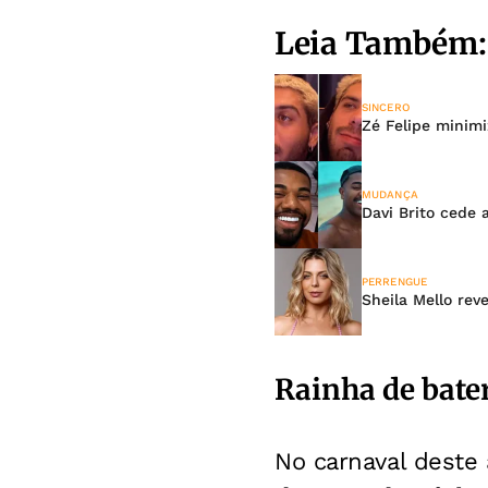
Leia Também:
SINCERO
Zé Felipe minimi
MUDANÇA
Davi Brito cede 
PERRENGUE
Sheila Mello rev
Rainha de bate
No carnaval deste