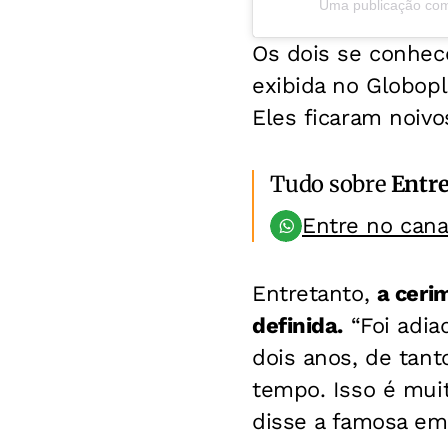
Uma publicação com
Os dois se conhec
exibida no Globop
Eles ficaram noiv
Tudo sobre
Entr
Entre no can
Entretanto,
a ceri
definida.
“Foi adiad
dois anos, de tant
tempo. Isso é muit
disse a famosa em 