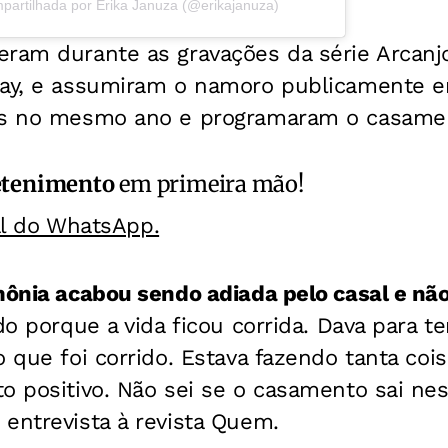
partilhada por Erika Januza (@erikajanuza)
eram durante as gravações da série Arcanj
lay, e assumiram o namoro publicamente e
os no mesmo ano e programaram o casamen
etenimento
em primeira mão!
al do WhatsApp.
mônia acabou sendo adiada pelo casal e não
o porque a vida ficou corrida. Dava para t
o que foi corrido. Estava fazendo tanta co
o positivo. Não sei se o casamento sai nes
entrevista à revista Quem.