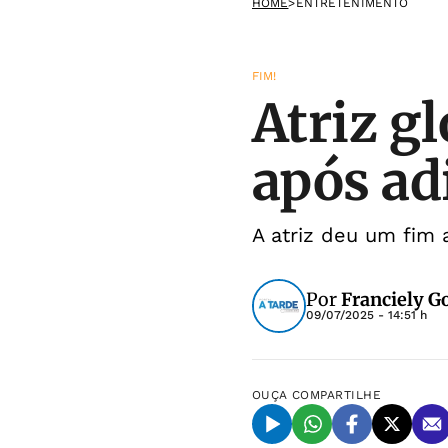
HOME
>
ENTRETENIMENTO
FIM!
Atriz g
após ad
A atriz deu um fim
Por
Franciely 
09/07/2025 - 14:51 h
OUÇA
COMPARTILHE