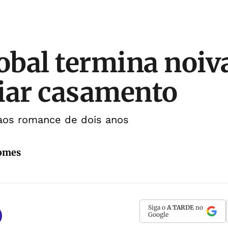
lobal termina noiv
iar casamento
 aos romance de dois anos
Gomes
Siga o
A TARDE
no
Google