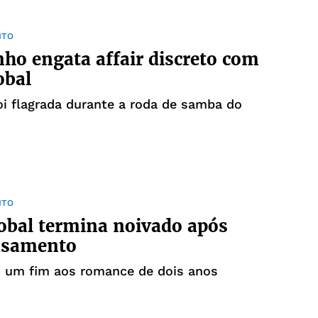
NTO
nho engata affair discreto com
obal
foi flagrada durante a roda de samba do
NTO
lobal termina noivado após
casamento
u um fim aos romance de dois anos