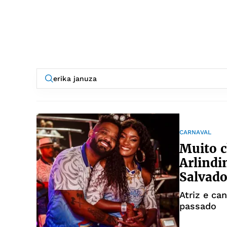
CARNAVAL
Muito c
Arlindi
Salvado
Atriz e ca
passado