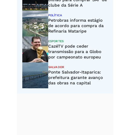
clube da Série A
POLÍTICA
Petrobras informa estágio
de acordo para compra da
Refinaria Mataripe
ESPORTES
CazéTV pode ceder
transmissão para a Globo
por campeonato europeu
SALVADOR
Ponte Salvador-Itaparica:
prefeitura garante avanço
das obras na capital