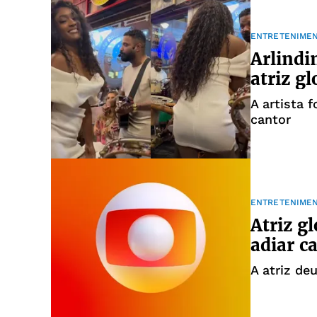
ENTRETENIME
Arlindi
atriz gl
A artista 
cantor
ENTRETENIME
Atriz g
adiar 
A atriz de