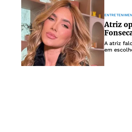
ENTRETENIME
Atriz o
Fonseca
A atriz fa
em escolh