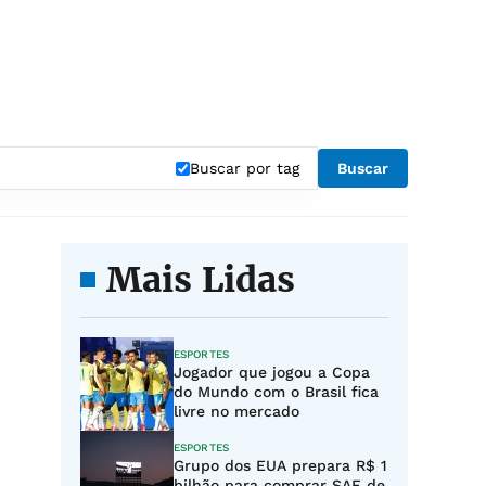
Buscar por tag
Buscar
Mais Lidas
ESPORTES
Jogador que jogou a Copa
do Mundo com o Brasil fica
livre no mercado
ESPORTES
Grupo dos EUA prepara R$ 1
bilhão para comprar SAF de