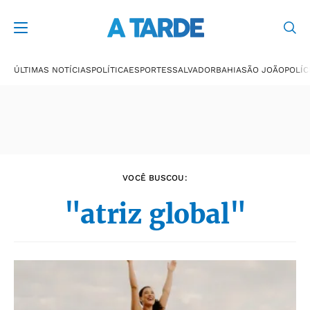
Últimas notícias
ÚLTIMAS NOTÍCIAS
POLÍTICA
ESPORTES
SALVADOR
BAHIA
SÃO JOÃO
POLÍC
VOCÊ BUSCOU:
"atriz global"