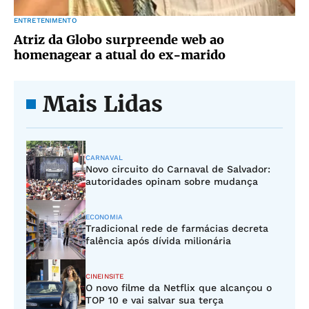
ENTRETENIMENTO
Atriz da Globo surpreende web ao
homenagear a atual do ex-marido
Mais Lidas
CARNAVAL
Novo circuito do Carnaval de Salvador:
autoridades opinam sobre mudança
ECONOMIA
Tradicional rede de farmácias decreta
falência após dívida milionária
CINEINSITE
O novo filme da Netflix que alcançou o
TOP 10 e vai salvar sua terça