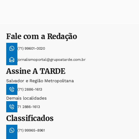
Fale com a Redação
(71) 99601-0020
jornalismoportal@grupoatarde.com.br
Assine
A TARDE
Salvador e Região Metropolitana
(71) 2886-1613
Demais localidades
71 2886-1613
Classificados
(71) 99965-8961