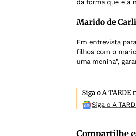
da forma que ela m
Marido de Carl
Em entrevista par
filhos com o mari
uma menina”, garan
Siga o A TARDE 
Siga o A TARD
Compartilhe e