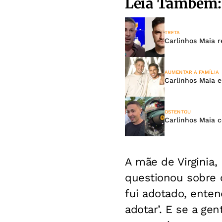
Leia Também:
TRETA
Carlinhos Maia r
AUMENTAR A FAMÍLIA
Carlinhos Maia e
OSTENTOU
Carlinhos Maia c
A mãe de Virginia
questionou sobre o
fui adotado, ente
adotar’. E se a ge