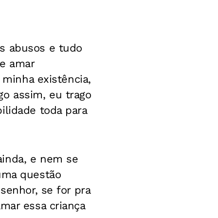
os abusos e tudo
me amar
 minha existência,
go assim, eu trago
ilidade toda para
ainda, e nem se
 uma questão
senhor, se for pra
amar essa criança