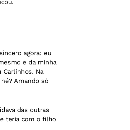
icou.
sincero agora: eu
 mesmo e da minha
u Carlinhos. Na
a, né? Amando só
idava das outras
 teria com o filho