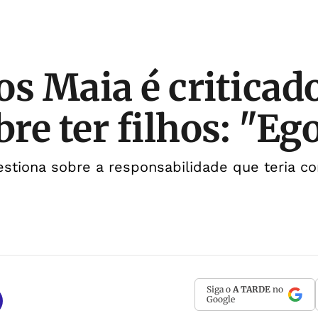
os Maia é criticad
bre ter filhos: "Eg
estiona sobre a responsabilidade que teria c
Siga o
A TARDE
no
Google