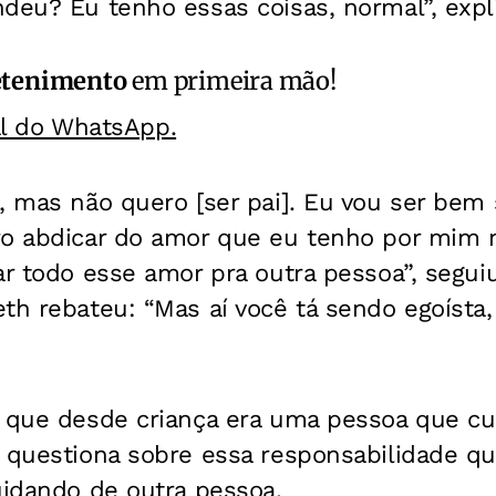
deu? Eu tenho essas coisas, normal”, expl
etenimento
em primeira mão!
al do WhatsApp.
, mas não quero [ser pai]. Eu vou ser bem 
ro abdicar do amor que eu tenho por mim
ar todo esse amor pra outra pessoa”, segui
eth rebateu: “Mas aí você tá sendo egoíst
u que desde criança era uma pessoa que cu
 questiona sobre essa responsabilidade que
uidando de outra pessoa.