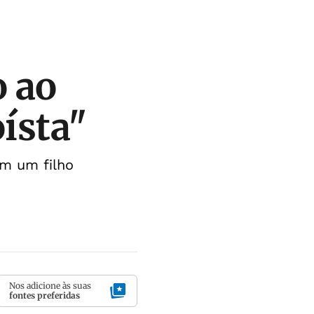
o ao
oísta"
om um filho
Nos adicione às suas
fontes preferidas