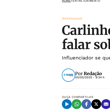
HOME
>
ENTRETENIMENTO
PATERNIDADE
Carlinh
falar so
Influenciador se qu
Por
Redação
05/05/2025 - 9:34 h
OUÇA
COMPARTILHE