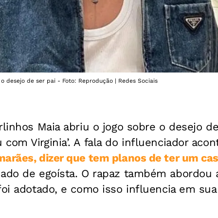
 o desejo de ser pai - Foto: Reprodução | Redes Sociais
rlinhos Maia abriu o jogo sobre o desejo de
com Virginia’. A fala do influenciador aco
arães, dizer que tem planos de ter um cas
mado de egoísta. O rapaz também abordou 
foi adotado, e como isso influencia em sua