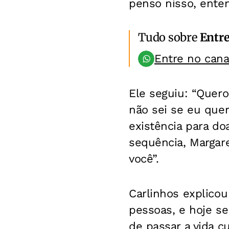
penso nisso, enten
Tudo sobre
Entr
Entre no can
Ele seguiu: “Quero
não sei se eu que
existência para do
sequência, Margar
você”.
Carlinhos explico
pessoas, e hoje se
de passar a vida c