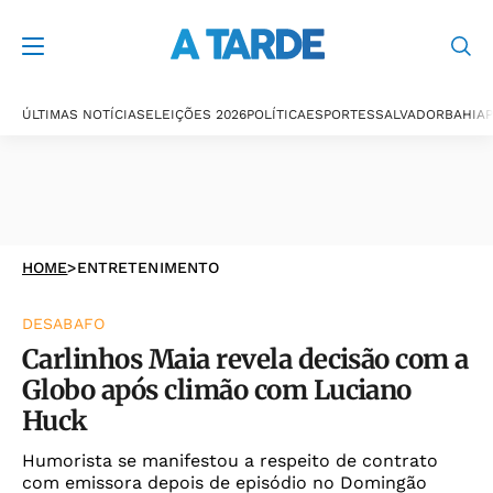
ÚLTIMAS NOTÍCIAS
ELEIÇÕES 2026
POLÍTICA
ESPORTES
SALVADOR
BAHIA
P
HOME
>
ENTRETENIMENTO
DESABAFO
Carlinhos Maia revela decisão com a
Globo após climão com Luciano
Huck
Humorista se manifestou a respeito de contrato
com emissora depois de episódio no Domingão