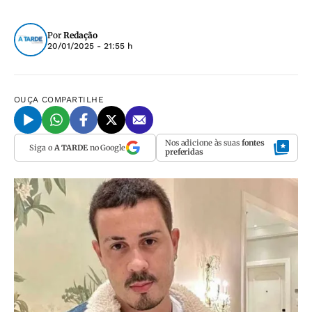
Por
Redação
20/01/2025 - 21:55 h
OUÇA
COMPARTILHE
Nos adicione às suas
fontes
Siga o
A TARDE
no Google
preferidas