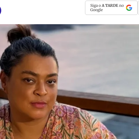
Siga o
A TARDE
no
Google