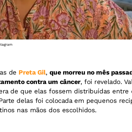
nstagram
zas de
Preta Gil
,
que morreu no mês passad
tamento contra um câncer
, foi revelado. V
era de que elas fossem distribuídas entre 
Parte delas foi colocada em pequenos reci
stinos nas mãos dos escolhidos.