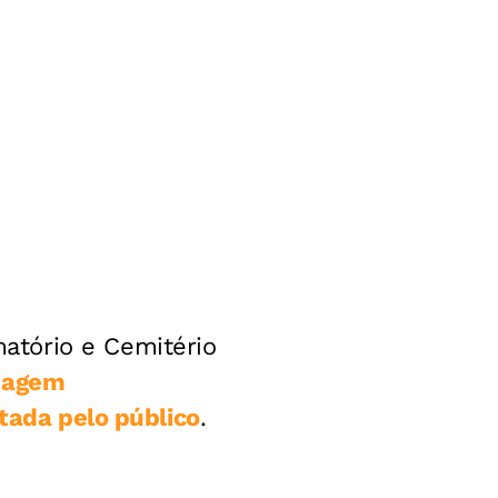
atório e Cemitério
nagem
itada pelo público
.