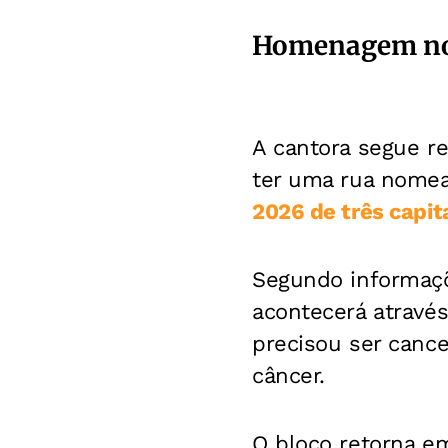
Homenagem no
A cantora segue 
ter uma rua nome
2026 de três capita
Segundo informaçõ
acontecerá através
precisou ser cance
câncer.
O bloco retorna e