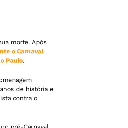
sua morte. Após
nte o Carnaval
ão Paulo
.
 homenagem
anos de história e
ista contra o
 no pré-Carnaval