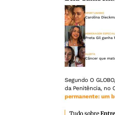
OPORTUNISMO
Carolina Dieckm
HOMENAGEM ESPECIA
Preta Gil ganha
ALERTA
Câncer que mato
Segundo O GLOBO, 
da Penitência, no 
permanente: um bus
Tudo sobre
Entr