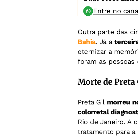
Entre no can
Outra parte das ci
Bahia
. Já a
tercei
eternizar a memór
foram as pessoas 
Morte de Preta 
Preta Gil
morreu no
colorretal diagno
Rio de Janeiro. A 
tratamento para a