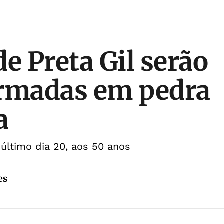
e Preta Gil serão
ormadas em pedra
a
 último dia 20, aos 50 anos
es