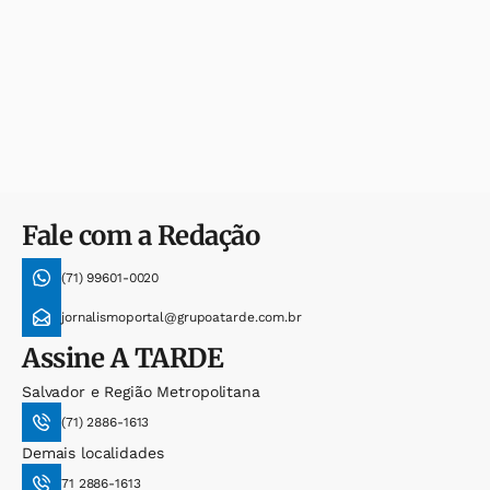
Fale com a Redação
(71) 99601-0020
jornalismoportal@grupoatarde.com.br
Assine
A TARDE
Salvador e Região Metropolitana
(71) 2886-1613
Demais localidades
71 2886-1613