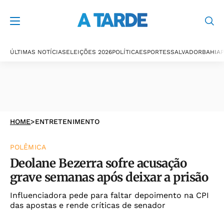
ÚLTIMAS NOTÍCIAS
ELEIÇÕES 2026
POLÍTICA
ESPORTES
SALVADOR
BAHIA
P
HOME
>
ENTRETENIMENTO
POLÊMICA
Deolane Bezerra sofre acusação
grave semanas após deixar a prisão
Influenciadora pede para faltar depoimento na CPI
das apostas e rende críticas de senador