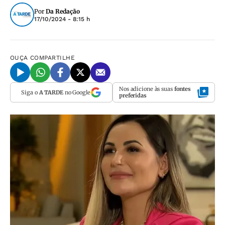
Por
Da Redação
17/10/2024 - 8:15 h
OUÇA
COMPARTILHE
Nos adicione às suas
fontes
Siga o
A TARDE
no Google
preferidas