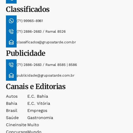
Classificados
(71) 99965-8961
(71) 2886-2683 / Ramal 8526
classificados@grupoatarde.com.br
Publicidade
(71) 2886-2683 / Ramal 8585 | 8586
publicidade@grupoatarde.com.br
Canais e Editorias
Autos
E.c. Bahia
Bahia
E.c. Vitória
Brasil
Empregos
Saúde
Gastronomia
Cineinsite
Muito
Concursos
Mundo