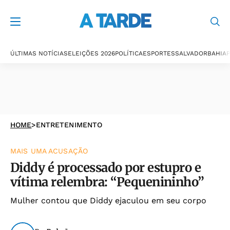
ÚLTIMAS NOTÍCIAS
ELEIÇÕES 2026
POLÍTICA
ESPORTES
SALVADOR
BAHIA
P
HOME
>
ENTRETENIMENTO
MAIS UMA ACUSAÇÃO
Diddy é processado por estupro e
vítima relembra: “Pequenininho”
Mulher contou que Diddy ejaculou em seu corpo