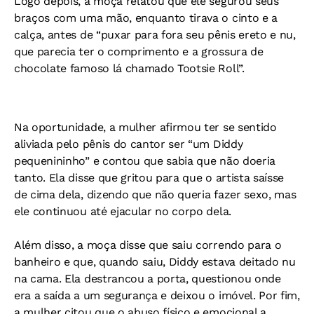
Logo depois, a moça relatou que ele segurou seus
braços com uma mão, enquanto tirava o cinto e a
calça, antes de “puxar para fora seu pênis ereto e nu,
que parecia ter o comprimento e a grossura de
chocolate famoso lá chamado Tootsie Roll”.
Na oportunidade, a mulher afirmou ter se sentido
aliviada pelo pênis do cantor ser “um Diddy
pequenininho” e contou que sabia que não doeria
tanto. Ela disse que gritou para que o artista saísse
de cima dela, dizendo que não queria fazer sexo, mas
ele continuou até ejacular no corpo dela.
Além disso, a moça disse que saiu correndo para o
banheiro e que, quando saiu, Diddy estava deitado nu
na cama. Ela destrancou a porta, questionou onde
era a saída a um segurança e deixou o imóvel. Por fim,
a mulher citou que o abuso físico e emocional a