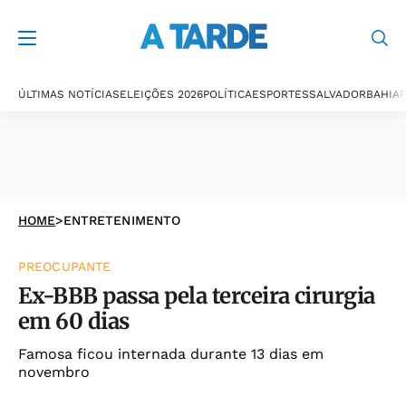
ÚLTIMAS NOTÍCIAS
ELEIÇÕES 2026
POLÍTICA
ESPORTES
SALVADOR
BAHIA
P
HOME
>
ENTRETENIMENTO
PREOCUPANTE
Ex-BBB passa pela terceira cirurgia
em 60 dias
Famosa ficou internada durante 13 dias em
novembro