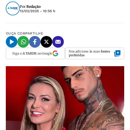
Por
Redação
12/02/2025 - 10:55 h
OUÇA
COMPARTILHE
Nos adicione às suas
fontes
Siga o
A TARDE
no Google
preferidas