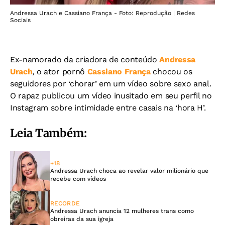
Andressa Urach e Cassiano França - Foto: Reprodução | Redes
Sociais
Ex-namorado da criadora de conteúdo
Andressa
Urach
, o ator pornô
Cassiano França
chocou os
seguidores por ‘chorar’ em um vídeo sobre sexo anal.
O rapaz publicou um vídeo inusitado em seu perfil no
Instagram sobre intimidade entre casais na ‘hora H’.
Leia Também:
+18
Andressa Urach choca ao revelar valor milionário que
recebe com vídeos
RECORDE
Andressa Urach anuncia 12 mulheres trans como
obreiras da sua igreja