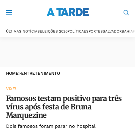
ÚLTIMAS NOTÍCIAS
ELEIÇÕES 2026
POLÍTICA
ESPORTES
SALVADOR
BAHIA
P
HOME
>
ENTRETENIMENTO
VIXE!
Famosos testam positivo para três
vírus após festa de Bruna
Marquezine
Dois famosos foram parar no hospital