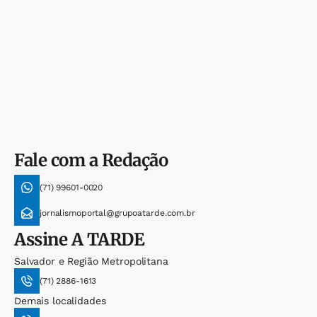
Fale com a Redação
(71) 99601-0020
jornalismoportal@grupoatarde.com.br
Assine
A TARDE
Salvador e Região Metropolitana
(71) 2886-1613
Demais localidades