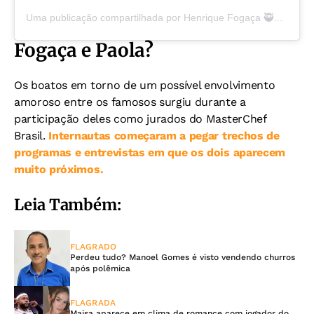
Uma publicação compartilhada por Henrique Fogaça 🥷🔥 (@henrique_fogaca74)
Fogaça e Paola?
Os boatos em torno de um possível envolvimento
amoroso entre os famosos surgiu durante a
participação deles como jurados do MasterChef
Brasil.
Internautas começaram a pegar trechos de
programas e entrevistas em que os dois aparecem
muito próximos.
Leia Também:
FLAGRADO
Perdeu tudo? Manoel Gomes é visto vendendo churros
após polêmica
FLAGRADA
Maisa aparece em clima de romance com jogador do