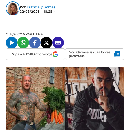
Por
Franciely Gomes
22/08/2025 - 18:28 h
OUÇA
COMPARTILHE
Nos adicione às suas
fontes
Siga o
A TARDE
no Google
preferidas