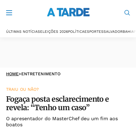
ÚLTIMAS NOTÍCIAS
ELEIÇÕES 2026
POLÍTICA
ESPORTES
SALVADOR
BAHIA
P
HOME
>
ENTRETENIMENTO
TRAIU OU NÃO?
Fogaça posta esclarecimento e
revela: “Tenho um caso”
O apresentador do MasterChef deu um fim aos
boatos