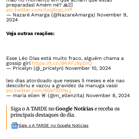
preparadas! Amém né? 🙏🏻
pic.twitter.com/toq5cpLnYf
— Nazaré Amarga (@NazareAmarga)
November 9,
2024
Veja outras reações:
Esse Léo Dias está muito fraco, alguém chama a
gossip girl
https://t.co/BKRFJ9pDIQ
— Pricelyn (@_pricelyn)
November 10, 2024
leo dias atordoado que nesses 5 meses e ele nao
descobriu e vazou a gravidez da manuga vassi
pic.twitter.com/4bkf3ZtNLj
— maria ellen 🚨 (@m_ellenzita)
November 8, 2024
Siga o A TARDE no
Google Notícias
e receba os
principais destaques do dia.
Siga o A TARDE no Google Noticias