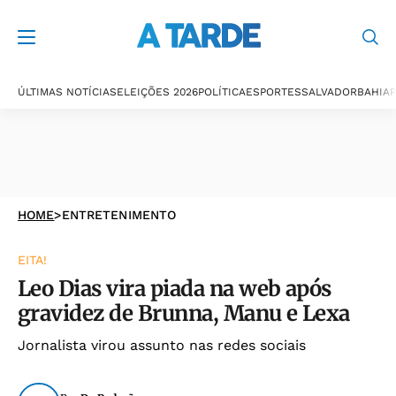
ÚLTIMAS NOTÍCIAS
ELEIÇÕES 2026
POLÍTICA
ESPORTES
SALVADOR
BAHIA
P
HOME
>
ENTRETENIMENTO
EITA!
Leo Dias vira piada na web após
gravidez de Brunna, Manu e Lexa
Jornalista virou assunto nas redes sociais