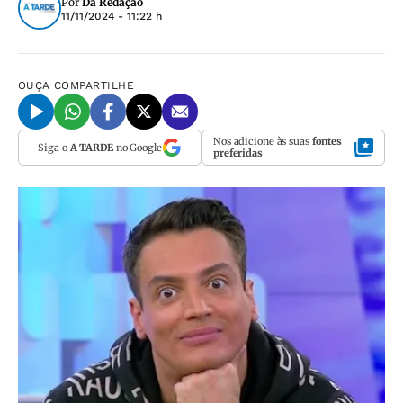
Por
Da Redação
11/11/2024 - 11:22 h
OUÇA
COMPARTILHE
Nos adicione às suas
fontes
Siga o
A TARDE
no Google
preferidas