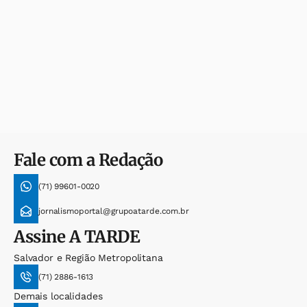
Fale com a Redação
(71) 99601-0020
jornalismoportal@grupoatarde.com.br
Assine
A TARDE
Salvador e Região Metropolitana
(71) 2886-1613
Demais localidades