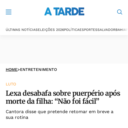
ÚLTIMAS NOTÍCIAS
ELEIÇÕES 2026
POLÍTICA
ESPORTES
SALVADOR
BAHIA
P
HOME
>
ENTRETENIMENTO
LUTO
Lexa desabafa sobre puerpério após
morte da filha: “Não foi fácil”
Cantora disse que pretende retomar em breve a
sua rotina