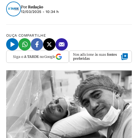
Por
Redação
12/03/2025 - 10:34 h
OUÇA
COMPARTILHE
Nos adicione às suas
fontes
Siga o
A TARDE
no Google
preferidas