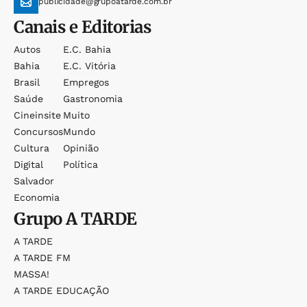
publicidade@grupoatarde.com.br
Canais e Editorias
Autos
E.c. Bahia
Bahia
E.c. Vitória
Brasil
Empregos
Saúde
Gastronomia
Cineinsite
Muito
Concursos
Mundo
Cultura
Opinião
Digital
Política
Salvador
Economia
Grupo
A TARDE
A TARDE
A TARDE FM
MASSA!
A TARDE EDUCAÇÃO