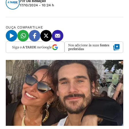
Por
Da Redação
17/10/2024 - 10:24 h
OUÇA
COMPARTILHE
Nos adicione às suas
fontes
Siga o
A TARDE
no Google
preferidas