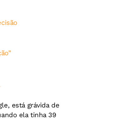
ecisão
ção”
a
e, está grávida de
uando ela tinha 39