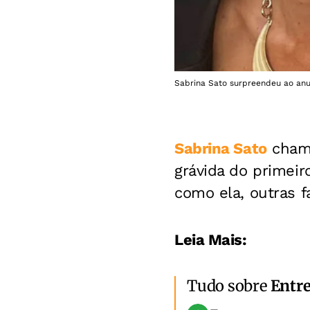
Sabrina Sato surpreendeu ao anun
Sabrina Sato
chamo
grávida do primeir
como ela, outras f
Leia Mais:
Tudo sobre
Entr