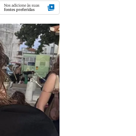
Nos adicione às suas
fontes preferidas