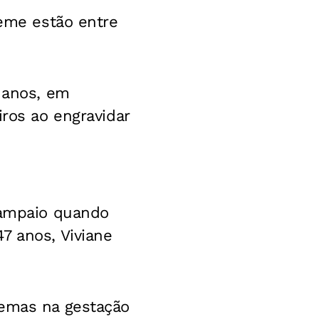
Leme estão entre
5 anos, em
iros ao engravidar
 Sampaio quando
7 anos, Viviane
lemas na gestação