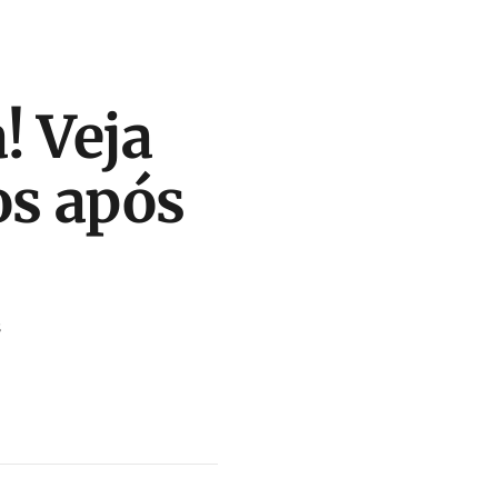
! Veja
os após
s