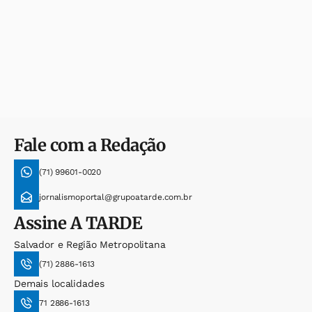
Fale com a Redação
(71) 99601-0020
jornalismoportal@grupoatarde.com.br
Assine
A TARDE
Salvador e Região Metropolitana
(71) 2886-1613
Demais localidades
71 2886-1613