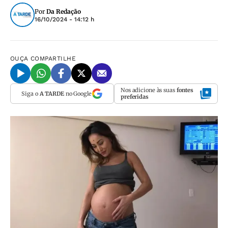
Por
Da Redação
16/10/2024 - 14:12 h
OUÇA
COMPARTILHE
Nos adicione às suas
fontes
Siga o
A TARDE
no Google
preferidas