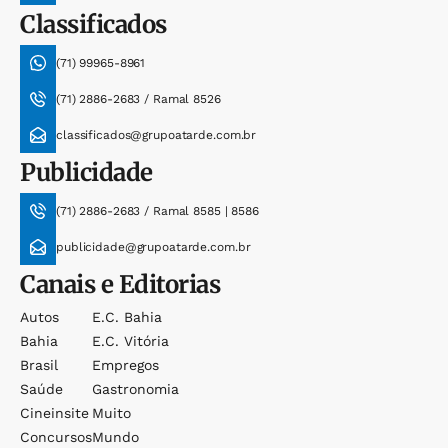
Classificados
(71) 99965-8961
(71) 2886-2683 / Ramal 8526
classificados@grupoatarde.com.br
Publicidade
(71) 2886-2683 / Ramal 8585 | 8586
publicidade@grupoatarde.com.br
Canais e Editorias
Autos
E.c. Bahia
Bahia
E.c. Vitória
Brasil
Empregos
Saúde
Gastronomia
Cineinsite
Muito
Concursos
Mundo