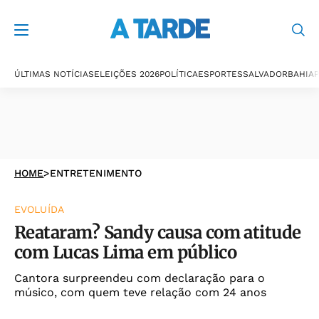
ÚLTIMAS NOTÍCIAS
ELEIÇÕES 2026
POLÍTICA
ESPORTES
SALVADOR
BAHIA
P
HOME
>
ENTRETENIMENTO
EVOLUÍDA
Reataram? Sandy causa com atitude
com Lucas Lima em público
Cantora surpreendeu com declaração para o
músico, com quem teve relação com 24 anos