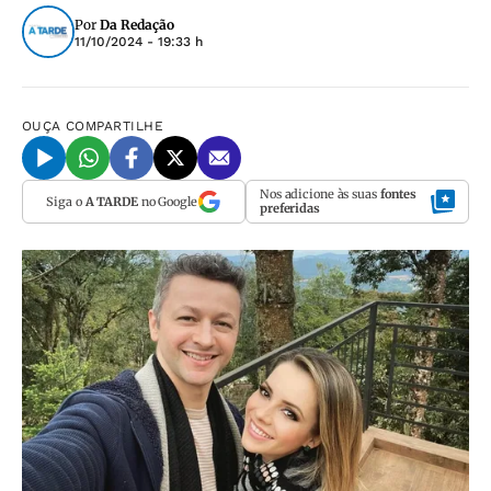
Por
Da Redação
11/10/2024 - 19:33 h
OUÇA
COMPARTILHE
Nos adicione às suas
fontes
Siga o
A TARDE
no Google
preferidas