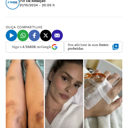
Por
Da Redação
31/10/2024 - 20:05 h
OUÇA
COMPARTILHE
Nos adicione às suas
fontes
Siga o
A TARDE
no Google
preferidas