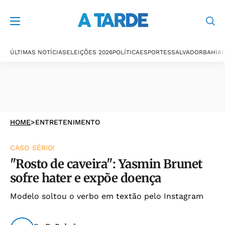
ÚLTIMAS NOTÍCIAS
ELEIÇÕES 2026
POLÍTICA
ESPORTES
SALVADOR
BAHIA
P
HOME
>
ENTRETENIMENTO
CASO SÉRIO!
"Rosto de caveira": Yasmin Brunet
sofre hater e expõe doença
Modelo soltou o verbo em textão pelo Instagram