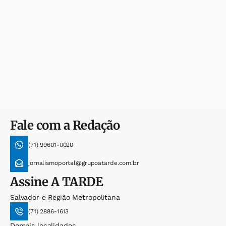
Fale com a Redação
(71) 99601-0020
jornalismoportal@grupoatarde.com.br
Assine
A TARDE
Salvador e Região Metropolitana
(71) 2886-1613
Demais localidades