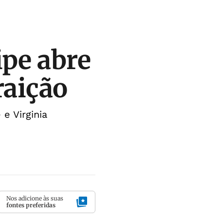
ipe abre
raição
e Virginia
Nos adicione às suas
fontes preferidas