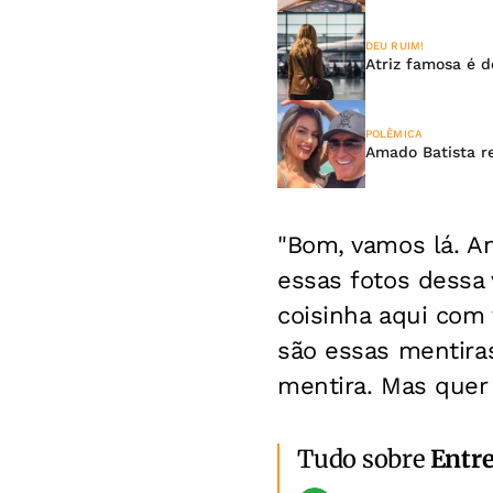
DEU RUIM!
Atriz famosa é d
POLÊMICA
Amado Batista r
"Bom, vamos lá. A
essas fotos dessa 
coisinha aqui com
são essas mentira
mentira. Mas quer 
Tudo sobre
Entr