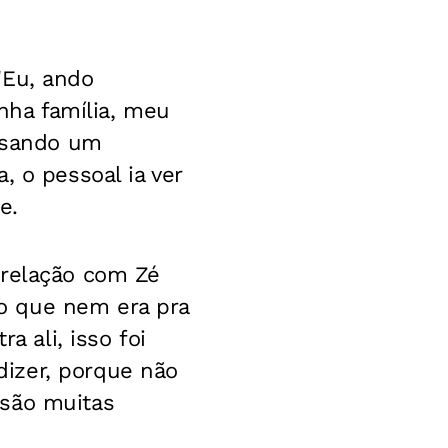
"Eu, ando
ha família, meu
assando um
, o pessoal ia ver
e.
 relação com Zé
o que nem era pra
a ali, isso foi
izer, porque não
 são muitas