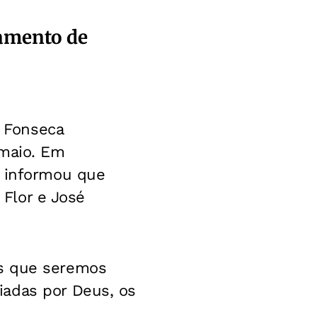
samento de
a Fonseca
 maio. Em
l informou que
 Flor e José
os que seremos
iadas por Deus, os