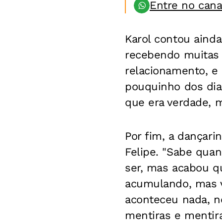
Entre no can
Karol contou aind
recebendo muitas 
relacionamento, e 
pouquinho dos dias
que era verdade, m
Por fim, a dançar
Felipe. "Sabe qua
ser, mas acabou que
acumulando, mas v
aconteceu nada, n
mentiras e mentira