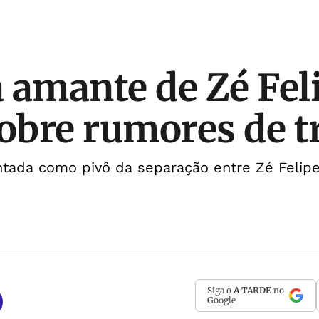
 amante de Zé Fel
sobre rumores de t
ntada como pivô da separação entre Zé Felipe 
Siga o
A TARDE
no
Google