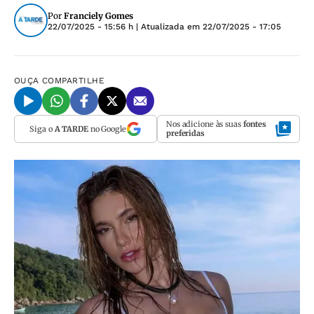
Por
Franciely Gomes
22/07/2025 - 15:56 h
| Atualizada em
22/07/2025 - 17:05
OUÇA
COMPARTILHE
Nos adicione às suas
fontes
Siga o
A TARDE
no Google
preferidas