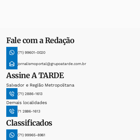
Fale com a Redação
(71) 99601-0020
jornalismoportal@grupoatarde.com.br
Assine
A TARDE
Salvador e Região Metropolitana
(71) 2886-1613
Demais localidades
71 2886-1613
Classificados
(71) 99965-8961