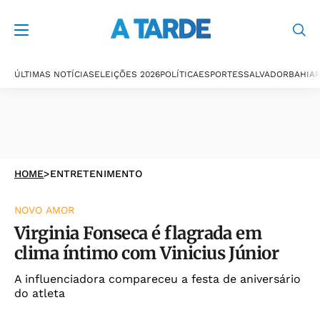
ÚLTIMAS NOTÍCIAS
ELEIÇÕES 2026
POLÍTICA
ESPORTES
SALVADOR
BAHIA
P
HOME
>
ENTRETENIMENTO
NOVO AMOR
Virginia Fonseca é flagrada em
clima íntimo com Vinicius Júnior
A influenciadora compareceu a festa de aniversário
do atleta