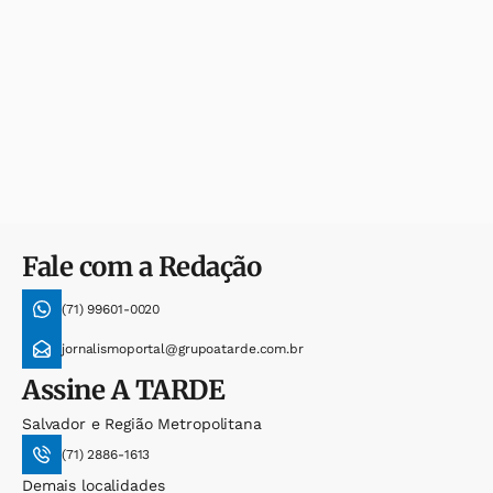
Fale com a Redação
(71) 99601-0020
jornalismoportal@grupoatarde.com.br
Assine
A TARDE
Salvador e Região Metropolitana
(71) 2886-1613
Demais localidades