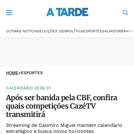
ÚLTIMAS NOTÍCIAS
ELEIÇÕES 2026
POLÍTICA
ESPORTES
SALVADOR
BAHIA
P
HOME
>
ESPORTES
CALENDÁRIO 2026/27
Após ser banida pela CBF, confira
quais competições CazéTV
transmitirá
Streaming de Casimiro Miguel mantém calendário
estratégico e busca novos horizontes