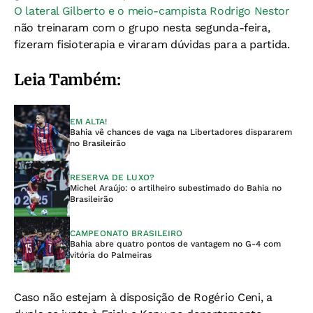
O lateral Gilberto e o meio-campista Rodrigo Nestor
não treinaram com o grupo nesta segunda-feira,
fizeram fisioterapia e viraram dúvidas para a partida.
Leia Também:
EM ALTA!
Bahia vê chances de vaga na Libertadores dispararem
no Brasileirão
RESERVA DE LUXO?
Michel Araújo: o artilheiro subestimado do Bahia no
Brasileirão
CAMPEONATO BRASILEIRO
Bahia abre quatro pontos de vantagem no G-4 com
vitória do Palmeiras
Caso não estejam à disposição de Rogério Ceni, a