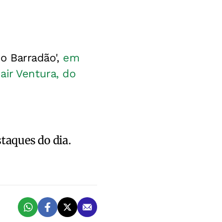
no Barradão',
em
air Ventura, do
staques do dia.