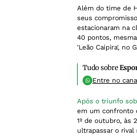
Além do time de H
seus compromissos
estacionaram na c
40 pontos, mesma m
'Leão Caipira', no
Tudo sobre
Espo
Entre no can
Após o triunfo sob
em um confronto di
1º de outubro, às 
ultrapassar o rival