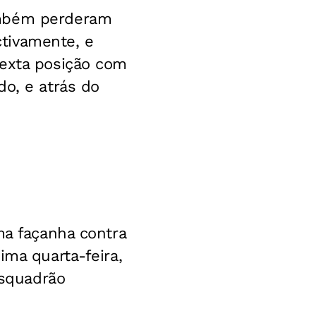
ambém perderam
tivamente, e
sexta posição com
do, e atrás do
ma façanha contra
ima quarta-feira,
Esquadrão