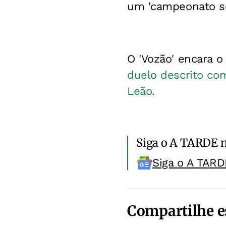
um 'campeonato se
O 'Vozão' encara o
duelo descrito com
Leão.
Siga o A TARDE 
Siga o A TARD
Compartilhe e