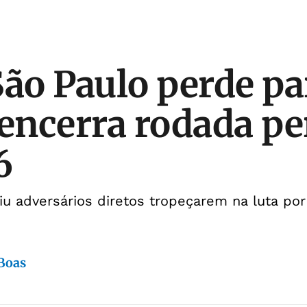
São Paulo perde pa
 encerra rodada pe
6
u adversários diretos tropeçarem na luta por
 Boas