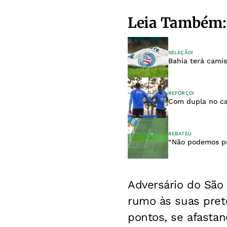
Leia Também:
SELEÇÃO!
Bahia terá cami
REFORÇO!
Com dupla no ca
REBATEU
“Não podemos per
Adversário do São
rumo às suas prete
pontos, se afasta