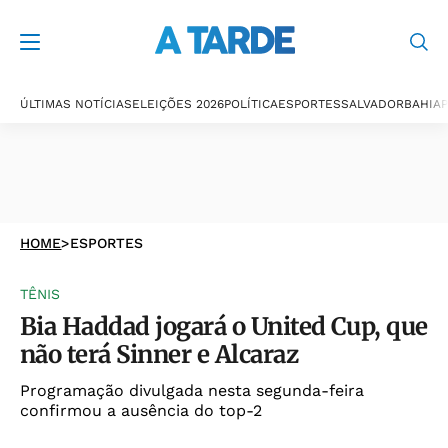
ÚLTIMAS NOTÍCIAS
ELEIÇÕES 2026
POLÍTICA
ESPORTES
SALVADOR
BAHIA
P
HOME
>
ESPORTES
TÊNIS
Bia Haddad jogará o United Cup, que
não terá Sinner e Alcaraz
Programação divulgada nesta segunda-feira
confirmou a ausência do top-2