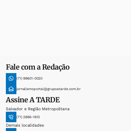
Fale com a Redação
(71) 99601-0020
jornalismoportal@grupoatarde.com.br
Assine
A TARDE
Salvador e Região Metropolitana
(71) 2886-1613
Demais localidades