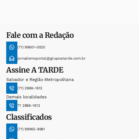
Fale com a Redação
(71) 99601-0020
jornalismoportal@grupoatarde.com.br
Assine
A TARDE
Salvador e Região Metropolitana
(71) 2886-1613
Demais localidades
71 2886-1613
Classificados
(71) 99965-8961