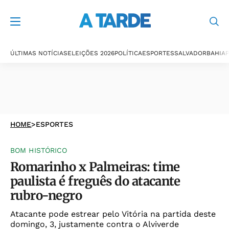
ÚLTIMAS NOTÍCIAS
ELEIÇÕES 2026
POLÍTICA
ESPORTES
SALVADOR
BAHIA
P
HOME
>
ESPORTES
BOM HISTÓRICO
Romarinho x Palmeiras: time
paulista é freguês do atacante
rubro-negro
Atacante pode estrear pelo Vitória na partida deste
domingo, 3, justamente contra o Alviverde