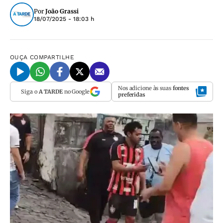
Por
João Grassi
18/07/2025 - 18:03 h
OUÇA
COMPARTILHE
Nos adicione às suas
fontes
Siga o
A TARDE
no Google
preferidas