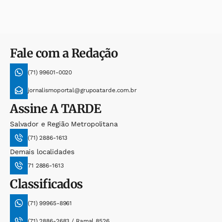
Fale com a Redação
(71) 99601-0020
jornalismoportal@grupoatarde.com.br
Assine
A TARDE
Salvador e Região Metropolitana
(71) 2886-1613
Demais localidades
71 2886-1613
Classificados
(71) 99965-8961
(71) 2886-2683 / Ramal 8526