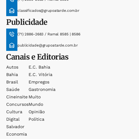
classificados@grupoatarde.com.br
Publicidade
(71) 2886-2683 / Ramal 8585 | 8586
publicidade@grupoatarde.com.br
Canais e Editorias
Autos
E.c. Bahia
Bahia
E.c. Vitória
Brasil
Empregos
Saúde
Gastronomia
Cineinsite
Muito
Concursos
Mundo
Cultura
Opinião
Digital
Política
Salvador
Economia