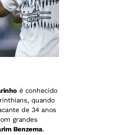
rinho
é conhecido
rinthians, quando
tacante de 34 anos
com grandes
Karim Benzema
.