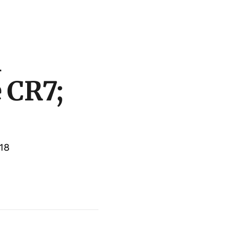
m
 CR7;
18