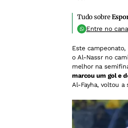
Tudo sobre
Espo
Entre no can
Este campeonato, 
o Al-Nassr no cam
melhor na semifin
marcou um gol e d
Al-Fayha, voltou a 