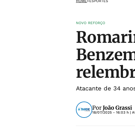
HOME
>
ESPORTES
NOVO REFORÇO
Romari
Benzema
relemb
Atacante de 34 anos 
Por
João Grassi
18/07/2025 - 16:03 h
| A