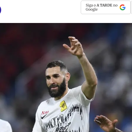
Siga o
A TARDE
no
Google