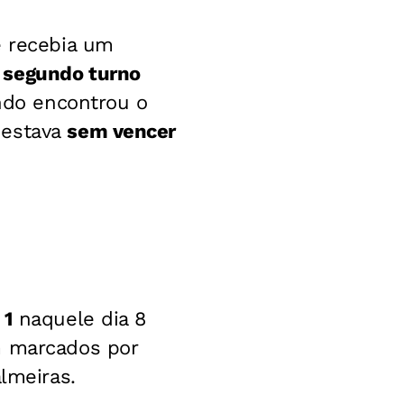
e recebia um
 segundo turno
ndo encontrou o
 estava
sem vencer
 1
naquele dia 8
m marcados por
lmeiras.