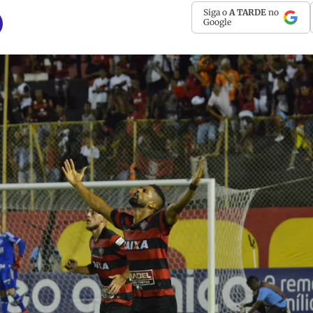
Siga o
A TARDE
no
Google