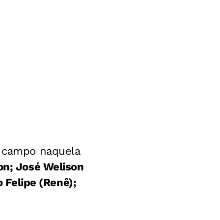
a campo naquela
on; José Welison
o Felipe (Renê);