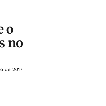
e o
s no
ão de 2017