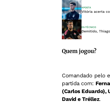
APOSTA
Vitória acerta 
EX-TÉCNICO
Demitido, Thiago
Quem jogou?
Comandado pelo en
partida com:
Ferna
(Carlos Eduardo), U
David e Tréllez
.