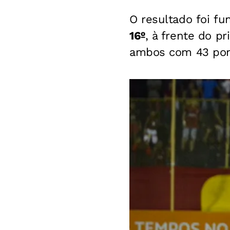
O resultado foi f
16º
, à frente do pr
ambos com 43 pon