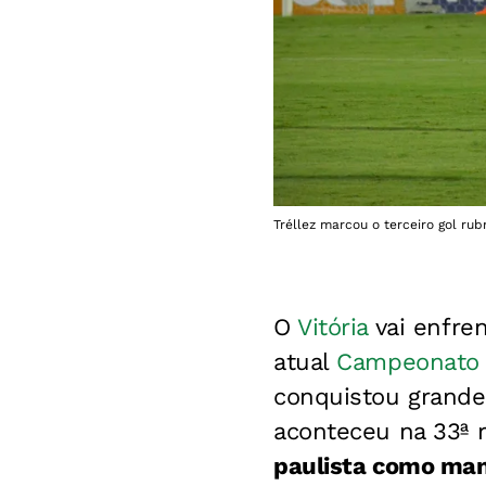
Tréllez marcou o terceiro gol rub
O
Vitória
vai enfre
atual
Campeonato B
conquistou grandes
aconteceu na 33ª 
paulista como ma