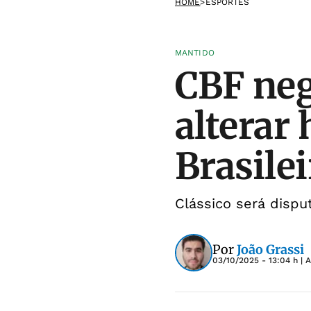
HOME
>
ESPORTES
MANTIDO
CBF neg
alterar 
Brasile
Clássico será dispu
Por
João Grassi
03/10/2025 - 13:04 h
| 