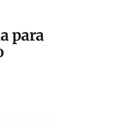
a para
o