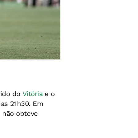
dido do
Vitória
e o
 das 21h30. Em
e não obteve