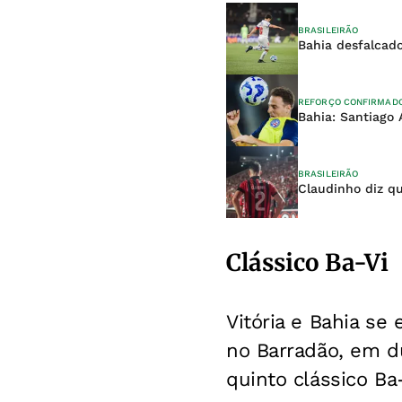
BRASILEIRÃO
Bahia desfalcad
REFORÇO CONFIRMAD
Bahia: Santiago 
BRASILEIRÃO
Claudinho diz qu
Clássico Ba-Vi
Vitória e Bahia se
no Barradão, em du
quinto clássico Ba