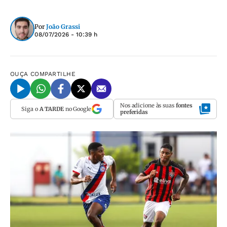
Por
João Grassi
08/07/2026 - 10:39 h
OUÇA
COMPARTILHE
Nos adicione às suas
fontes
Siga o
A TARDE
no Google
preferidas