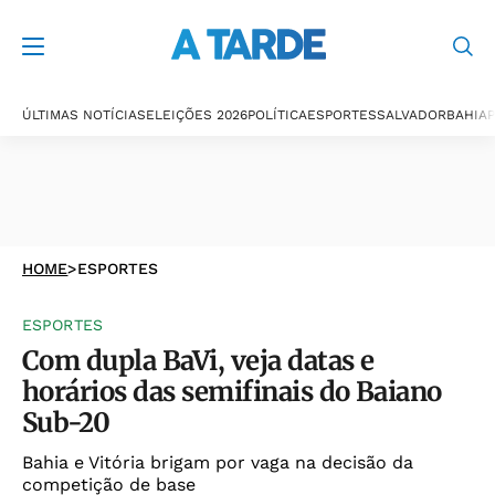
ÚLTIMAS NOTÍCIAS
ELEIÇÕES 2026
POLÍTICA
ESPORTES
SALVADOR
BAHIA
P
HOME
>
ESPORTES
ESPORTES
Com dupla BaVi, veja datas e
horários das semifinais do Baiano
Sub-20
Bahia e Vitória brigam por vaga na decisão da
competição de base