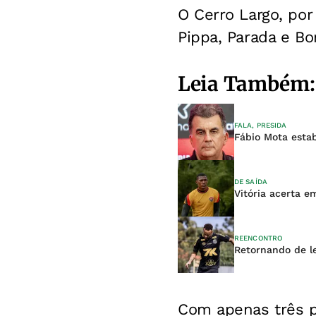
O Cerro Largo, por
Pippa, Parada e Bon
Leia Também:
FALA, PRESIDA
Fábio Mota esta
DE SAÍDA
Vitória acerta e
REENCONTRO
Retornando de l
Com apenas três p