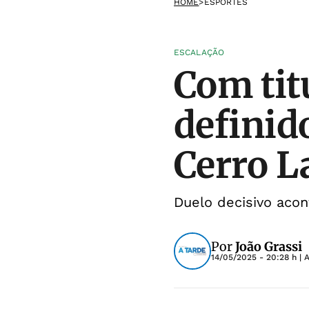
HOME
>
ESPORTES
ESCALAÇÃO
Com titu
definid
Cerro L
Duelo decisivo acon
Por
João Grassi
14/05/2025 - 20:28 h
| 