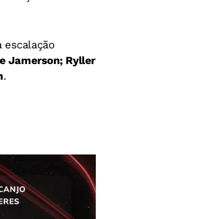
a escalação
 e Jamerson; Ryller
n
.