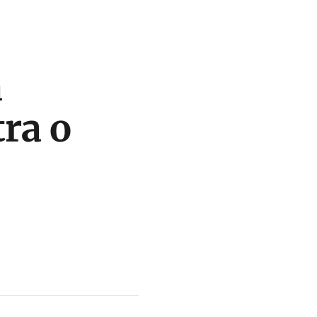
á
tra o