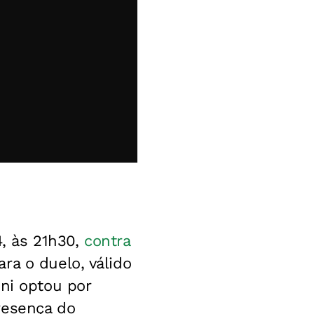
4, às 21h30,
contra
ra o duelo, válido
ini optou por
resença do