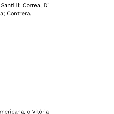
antilli; Correa, Di
za; Contrera.
ricana, o Vitória