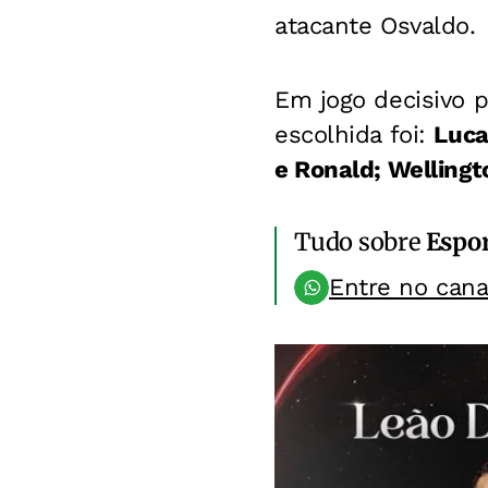
atacante Osvaldo.
Em jogo decisivo p
escolhida foi:
Luca
e Ronald; Welling
Tudo sobre
Espo
Entre no can